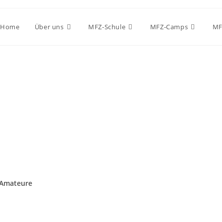
Home
Über uns
MFZ-Schule
MFZ-Camps
MF
/Amateure